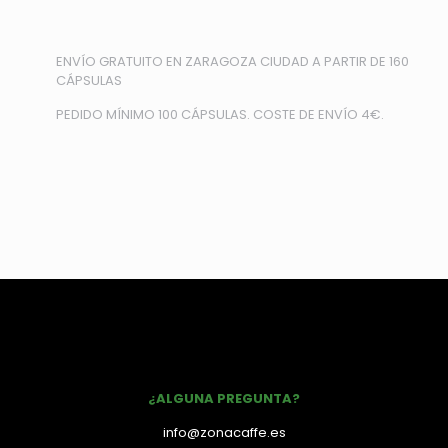
ENVÍO GRATUITO EN ZARAGOZA CIUDAD A PARTIR DE 160
CÁPSULAS
PEDIDO MÍNIMO 100 CÁPSULAS. COSTE DE ENVÍO 4€.
¿ALGUNA PREGUNTA?
info@zonacaffe.es