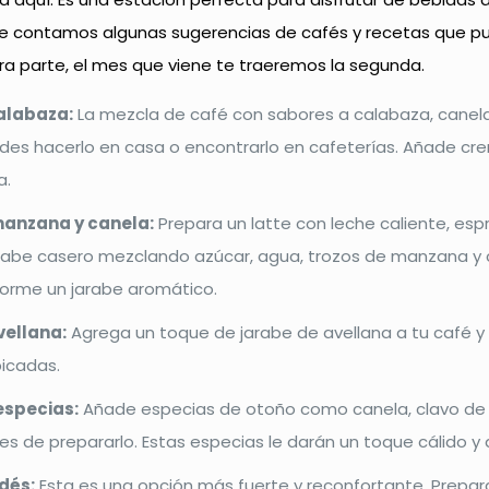
te contamos algunas sugerencias de cafés y recetas que p
era parte, el mes que viene te traeremos la segunda.
alabaza:
La mezcla de café con sabores a calabaza, canel
des hacerlo en casa o encontrarlo en cafeterías. Añade cr
a.
manzana y canela:
Prepara un latte con leche caliente, es
arabe casero mezclando azúcar, agua, trozos de manzana y 
forme un jarabe aromático.
vellana:
Agrega un toque de jarabe de avellana a tu café 
icadas.
especias:
Añade especias de otoño como canela, clavo de o
es de prepararlo. Estas especias le darán un toque cálido y
dés:
Esta es una opción más fuerte y reconfortante. Prepar