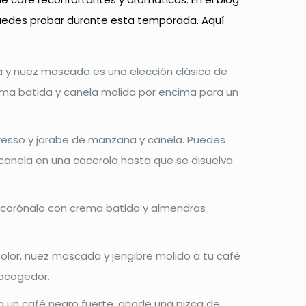
uedes probar durante esta temporada. Aquí
a y nuez moscada es una elección clásica de
ema batida y canela molida por encima para un
presso y jarabe de manzana y canela. Puedes
canela en una cacerola hasta que se disuelva
y corónalo con crema batida y almendras
lor, nuez moscada y jengibre molido a tu café
 acogedor.
a un café negro fuerte, añade una pizca de