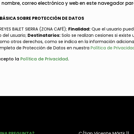
nombre, correo electrónico y web en este navegador par
BÁSICA SOBRE PROTECCIÓN DE DATOS
REYES BALET SIERRA (ZONA CAFÉ);
Finalidad:
Que el usuario pued
 del usuario;
Destinatarios:
Solo se realizan cesiones si existe 
 como otros derechos, como se indica en la información adiciona
mpleta de Protección de Datos en nuestra
Política de Privacida
acepto la
Política de Privacidad
.
C/San Vicente Mártir 11,
UNA PREGUNTA?