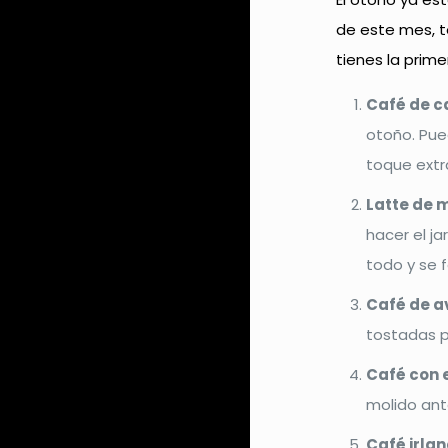
de este mes, 
tienes la prim
Café de c
otoño. Pue
toque extr
Latte de 
hacer el j
todo y se 
Café de a
tostadas p
Café con 
molido ant
Café irlan