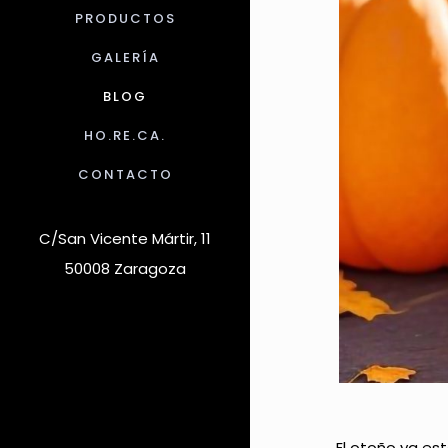
PRODUCTOS
GALERÍA
BLOG
HO.RE.CA.
CONTACTO
C/San Vicente Mártir, 11
50008 Zaragoza
El otoño ya es